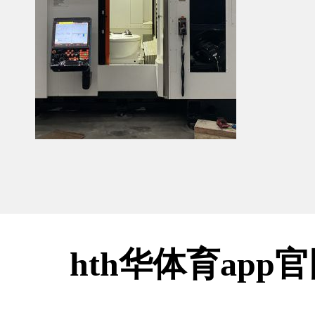
方网站
hth华体育ap