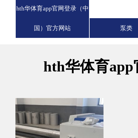
hth华体育app官网登录（中
国）官方网站
泵类
hth华体育a