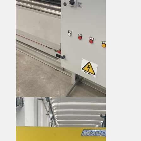
意大利MG数控液压卷板机
jongoalhth华体育app官网登录（中国）官
方网站