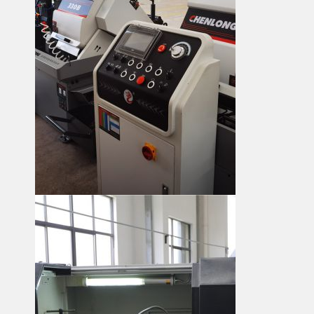
数控锯床
jongoalhth华体育app官网登录（中国）官
方网站