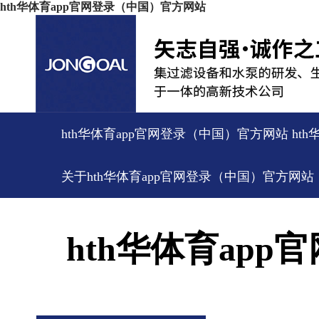
hth华体育app官网登录（中国）官方网站
hth华体育app官网登录（中国）官方网站 ht
关于hth华体育app官网登录（中国）官方网站
hth华体育ap