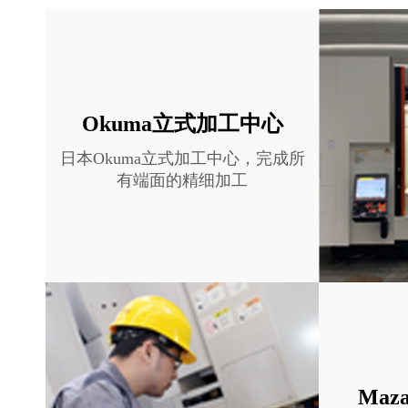
Okuma立式加工中心
日本Okuma立式加工中心，完成所
有端面的精细加工
Ma