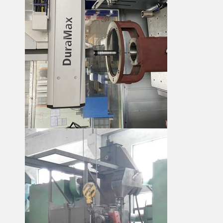
三维坐标仪
jongoalhth华体育app官网登录（中国）官
方网站