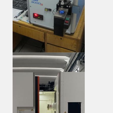
jongoalhth华体育app官网登录（中国）官
方网站
MAZAK卧式加工中心
jongoalhth华体育app官网登录（中国）官