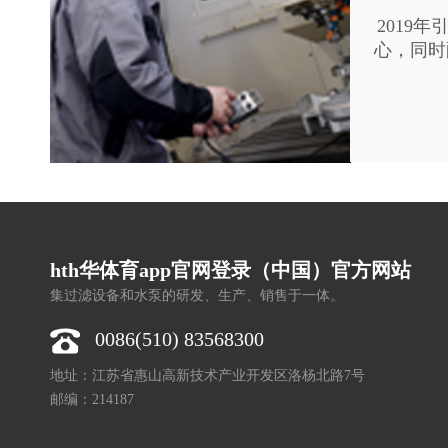
2019
心，同时
hth华体育app官网登录（中国）官方网站
集过滤设备和水泵的研发、生产、销售于一体。
0086(510) 83568300
地址：江苏省惠山高新技术产业开发区洛杨北路7号
邮编：214187