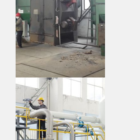
抛丸机
jongoalhth华体育app官网登录（中国）官
方网站