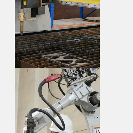
jongoalhth华体育app官网登录（中国）官
方网站
焊接机器人